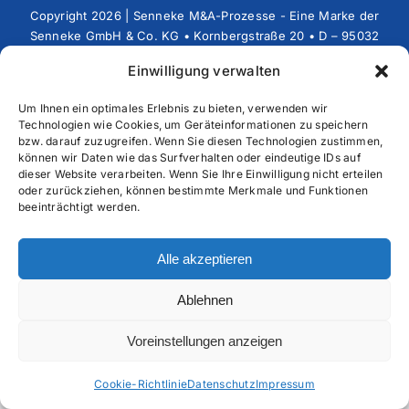
Copyright 2026 | Senneke M&A-Prozesse - Eine Marke der
Senneke GmbH & Co. KG • Kornbergstraße 20 • D – 95032
Hof • Telefon: +49 (0)9281 – 833039-0 • Fax: +49 (0)9281
Einwilligung verwalten
– 833039-9 • E-Mail: MandA@senneke.de
Um Ihnen ein optimales Erlebnis zu bieten, verwenden wir
Technologien wie Cookies, um Geräteinformationen zu speichern
bzw. darauf zuzugreifen. Wenn Sie diesen Technologien zustimmen,
können wir Daten wie das Surfverhalten oder eindeutige IDs auf
dieser Website verarbeiten. Wenn Sie Ihre Einwilligung nicht erteilen
oder zurückziehen, können bestimmte Merkmale und Funktionen
beeinträchtigt werden.
Alle akzeptieren
Ablehnen
Voreinstellungen anzeigen
Cookie-Richtlinie
Datenschutz
Impressum