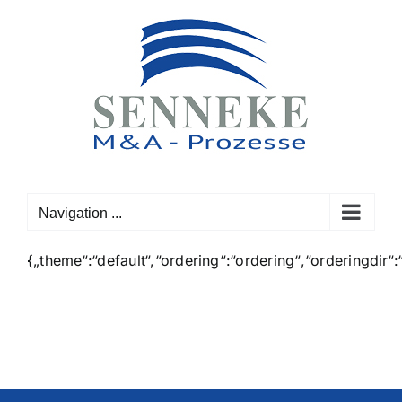
Skip
to
content
Navigation ...
{„theme“:“default“,“ordering“:“ordering“,“orderingdir