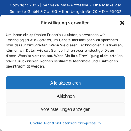
Copyright 2026 | Senneke M&A-Prozesse - Eine Marke der
Senneke GmbH & Co. KG • Kornbergstraße 20 • D – 95032
Hof • Telefon: +49 (0)9281 – 833039-0 • Fax: +49 (0)9281
Einwilligung verwalten
– 833039-9 • E-Mail: MandA@senneke.de
Um Ihnen ein optimales Erlebnis zu bieten, verwenden wir
Technologien wie Cookies, um Geräteinformationen zu speichern
bzw. darauf zuzugreifen. Wenn Sie diesen Technologien zustimmen,
können wir Daten wie das Surfverhalten oder eindeutige IDs auf
dieser Website verarbeiten. Wenn Sie Ihre Einwilligung nicht erteilen
oder zurückziehen, können bestimmte Merkmale und Funktionen
beeinträchtigt werden.
Alle akzeptieren
Ablehnen
Voreinstellungen anzeigen
Cookie-Richtlinie
Datenschutz
Impressum