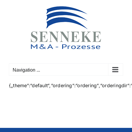
Skip
to
content
Navigation ...
{„theme“:“default“,“ordering“:“ordering“,“orderingdir