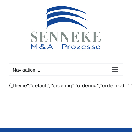
Skip
to
content
Navigation ...
{„theme“:“default“,“ordering“:“ordering“,“orderingdir