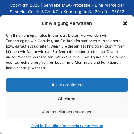
Copyright 2026 | Senneke M&A-Prozesse - Eine Marke der
Senneke GmbH & Co. KG • Kornbergstraße 20 • D – 95032
Hof • Telefon: +49 (0)9281 – 833039-0 • Fax: +49 (0)9281
Einwilligung verwalten
– 833039-9 • E-Mail: MandA@senneke.de
Um Ihnen ein optimales Erlebnis zu bieten, verwenden wir
Technologien wie Cookies, um Geräteinformationen zu speichern
bzw. darauf zuzugreifen. Wenn Sie diesen Technologien zustimmen,
können wir Daten wie das Surfverhalten oder eindeutige IDs auf
dieser Website verarbeiten. Wenn Sie Ihre Einwilligung nicht erteilen
oder zurückziehen, können bestimmte Merkmale und Funktionen
beeinträchtigt werden.
Alle akzeptieren
Ablehnen
Voreinstellungen anzeigen
Cookie-Richtlinie
Datenschutz
Impressum