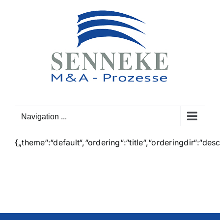
Skip
to
content
Navigation ...
{„theme“:“default“,“ordering“:“title“,“orderingdir“:“