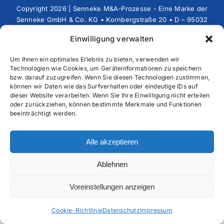
Copyright 2026 | Senneke M&A-Prozesse - Eine Marke der
Senneke GmbH & Co. KG • Kornbergstraße 20 • D – 95032
Hof • Telefon: +49 (0)9281 – 833039-0 • Fax: +49 (0)9281
Einwilligung verwalten
– 833039-9 • E-Mail: MandA@senneke.de
Um Ihnen ein optimales Erlebnis zu bieten, verwenden wir
Technologien wie Cookies, um Geräteinformationen zu speichern
bzw. darauf zuzugreifen. Wenn Sie diesen Technologien zustimmen,
können wir Daten wie das Surfverhalten oder eindeutige IDs auf
dieser Website verarbeiten. Wenn Sie Ihre Einwilligung nicht erteilen
oder zurückziehen, können bestimmte Merkmale und Funktionen
beeinträchtigt werden.
Alle akzeptieren
Ablehnen
Voreinstellungen anzeigen
Cookie-Richtlinie
Datenschutz
Impressum