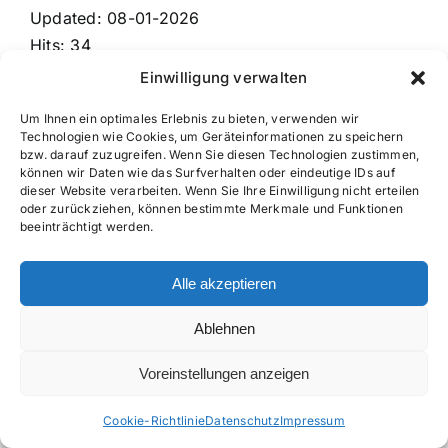
Updated: 08-01-2026
Hits: 34
Einwilligung verwalten
Download
Vorschau
Um Ihnen ein optimales Erlebnis zu bieten, verwenden wir
Technologien wie Cookies, um Geräteinformationen zu speichern
bzw. darauf zuzugreifen. Wenn Sie diesen Technologien zustimmen,
können wir Daten wie das Surfverhalten oder eindeutige IDs auf
dieser Website verarbeiten. Wenn Sie Ihre Einwilligung nicht erteilen
Copyright 2026 | Senneke M&A-Prozesse - Eine Marke der
oder zurückziehen, können bestimmte Merkmale und Funktionen
Senneke GmbH & Co. KG • Kornbergstraße 20 • D – 95032
beeinträchtigt werden.
Hof • Telefon: +49 (0)9281 – 833039-0 • Fax: +49 (0)9281
– 833039-9 • E-Mail: MandA@senneke.de
Alle akzeptieren
Ablehnen
Voreinstellungen anzeigen
Cookie-Richtlinie
Datenschutz
Impressum