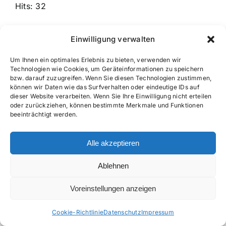
Hits: 32
Download
Vorschau
Einwilligung verwalten
Um Ihnen ein optimales Erlebnis zu bieten, verwenden wir
Technologien wie Cookies, um Geräteinformationen zu speichern
bzw. darauf zuzugreifen. Wenn Sie diesen Technologien zustimmen,
Copyright 2026 | Senneke M&A-Prozesse - Eine Marke der
können wir Daten wie das Surfverhalten oder eindeutige IDs auf
Senneke GmbH & Co. KG • Kornbergstraße 20 • D – 95032
dieser Website verarbeiten. Wenn Sie Ihre Einwilligung nicht erteilen
Hof • Telefon: +49 (0)9281 – 833039-0 • Fax: +49 (0)9281
oder zurückziehen, können bestimmte Merkmale und Funktionen
beeinträchtigt werden.
– 833039-9 • E-Mail: MandA@senneke.de
Alle akzeptieren
Ablehnen
Voreinstellungen anzeigen
Cookie-Richtlinie
Datenschutz
Impressum